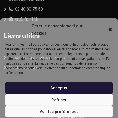
02 40 80 75 50
crt@lfpl.fff.fr
Gérer le consentement aux
cookies
Liens utiles
Pour offrir les meilleures expériences, nous utilisons des technologies
telles que les cookies pour stocker et/ou accéder aux informations des
appareils. Le fait de consentir à ces technologies nous permettra de
Conditions générales de vente
traiter des données telles que le comportement de navigation ou les ID
uniques sur ce site. Le fait de ne pas consentir ou de retirer son
Mentions légales
consentement peut avoir un effet négatif sur certaines caractéristiques
et fonctions.
Accepter
Refuser
© Copyright CSR 2022. Tous droits réservés | Site
Voir les préférences