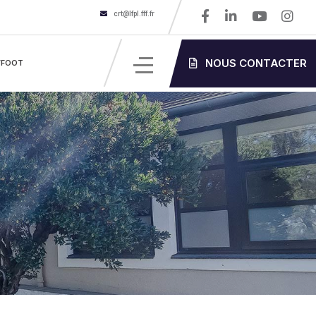
crt@lfpl.fff.fr
NOUS CONTACTER
’FOOT