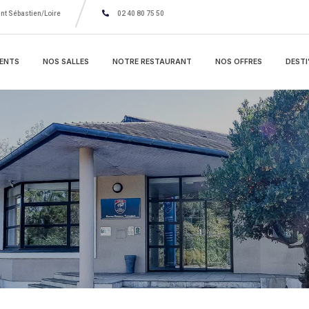
nt Sébastien/Loire
02 40 80 75 50
ENTS
NOS SALLES
NOTRE RESTAURANT
NOS OFFRES
DESTI