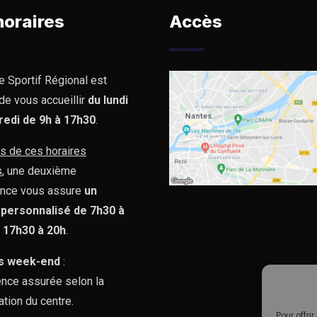
horaires
Accès
e Sportif Régional est
de vous accueillir
du lundi
redi de 9h à 17h30
.
s de ces horaires
s
, une deuxième
nce vous assure
un
 personnalisé de 7h30 à
e 17h30 à 20h
.
s week-end
:
nce assurée selon la
ation du centre.
Pour offri