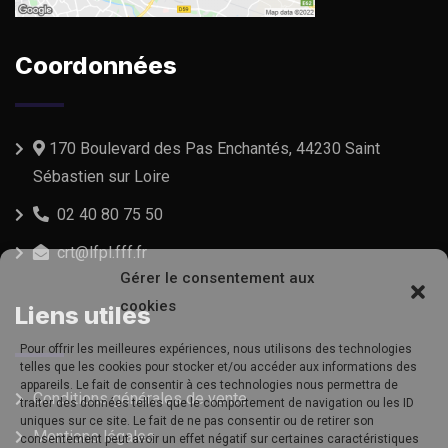
Coordonnées
170 Boulevard des Pas Enchantés, 44230 Saint
Sébastien sur Loire
02 40 80 75 50
crt@lfpl.fff.fr
Gérer le consentement aux
cookies
Liens utiles
Pour offrir les meilleures expériences, nous utilisons des technologies
telles que les cookies pour stocker et/ou accéder aux informations des
appareils. Le fait de consentir à ces technologies nous permettra de
Conditions générales de vente
traiter des données telles que le comportement de navigation ou les ID
uniques sur ce site. Le fait de ne pas consentir ou de retirer son
Mentions légales
consentement peut avoir un effet négatif sur certaines caractéristiques