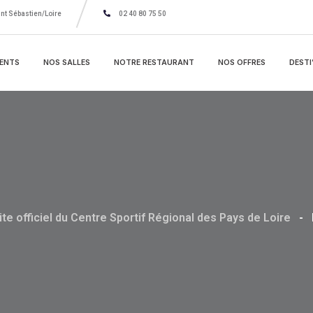
nt Sébastien/Loire
02 40 80 75 50
ENTS
NOS SALLES
NOTRE RESTAURANT
NOS OFFRES
DESTI
ite officiel du Centre Sportif Régional des Pays de Loire
-