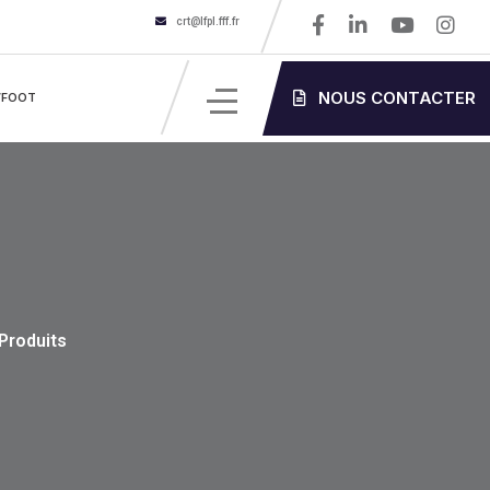
crt@lfpl.fff.fr
NOUS CONTACTER
’FOOT
Produits