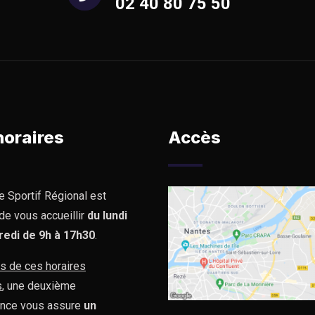
02 40 80 75 50
horaires
Accès
e Sportif Régional est
de vous accueillir
du lundi
redi de 9h à 17h30
.
s de ces horaires
s
, une deuxième
nce vous assure
un