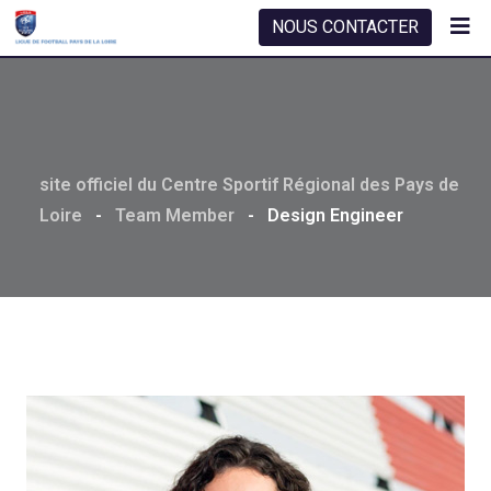
Skip
NOUS CONTACTER
to
content
site officiel du Centre Sportif Régional des Pays de
Loire
-
Team Member
-
Design Engineer