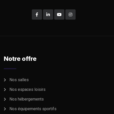
Sedut perspiciatis unde omnis iste
natrrsit voluptatem dolorem
audantiun totas Roofing Year
periam eaque ipsa quaeSedut
perspiciatis unde omnis iste
natrrsi tear Will Follow voluptatem
Notre offre
dolorem audantiun totas tear small
area periam
Robert Adison
Professor
Nos salles
Nos espaces loisirs
Nos hébergements
Nos équipements sportifs
Sedut perspiciatis unde omnis iste