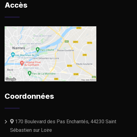
natrrsi tear Will Follow voluptatem
Accès
dolorem audantiun totas tear small
area periam
Robert Adison
Professor
Sedut perspiciatis unde omnis iste
natrrsit voluptatem dolorem
audantiun totas Roofing Year
periam eaque ipsa quaeSedut
Coordonnées
perspiciatis unde omnis iste
natrrsi tear Will Follow voluptatem
dolorem audantiun totas tear small
area periam
170 Boulevard des Pas Enchantés, 44230 Saint
Sébastien sur Loire
Robert Adison