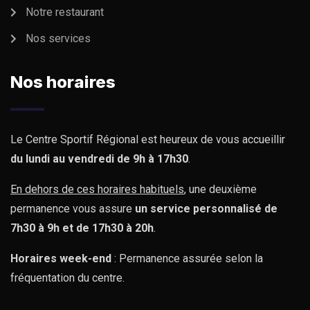
natrrsit voluptatem dolorem
Notre restaurant
audantiun totas Roofing Year
Nos services
periam eaque ipsa quaeSedut
perspiciatis unde omnis iste
natrrsi tear Will Follow voluptatem
Nos horaires
dolorem audantiun totas tear small
area periam
Robert Adison
Le Centre Sportif Régional est heureux de vous accueillir
Professor
du lundi au vendredi de 9h à 17h30
.
En dehors de ces horaires habituels
, une deuxième
permanence vous assure
un service personnalisé de
7h30 à 9h et de 17h30 à 20h
.
Sedut perspiciatis unde omnis iste
natrrsit voluptatem dolorem
Horaires week-end
: Permanence assurée selon la
audantiun totas Roofing Year
fréquentation du centre.
periam eaque ipsa quaeSedut
perspiciatis unde omnis iste