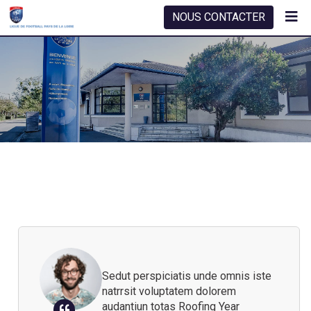
NOUS CONTACTER
Sedut perspiciatis unde omnis iste
natrrsit voluptatem dolorem
audantiun totas Roofing Year
periam eaque ipsa quaeSedut
perspiciatis unde omnis iste
natrrsi tear Will Follow voluptatem
dolorem audantiun totas tear small
area periam
Robert Adison
Professor
Sedut perspiciatis unde omnis iste
natrrsit voluptatem dolorem
audantiun totas Roofing Year