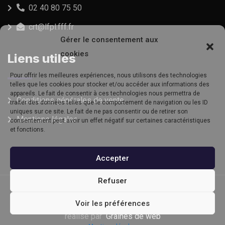
Professor
02 40 80 75 50
crt@lfpl.fff.fr
Gérer le consentement aux
cookies
Liens utiles
Pour offrir les meilleures expériences, nous utilisons des technologies
telles que les cookies pour stocker et/ou accéder aux informations des
appareils. Le fait de consentir à ces technologies nous permettra de
Conditions générales de vente
traiter des données telles que le comportement de navigation ou les ID
uniques sur ce site. Le fait de ne pas consentir ou de retirer son
Mentions légales
consentement peut avoir un effet négatif sur certaines caractéristiques
et fonctions.
Accepter
Refuser
© Copyright CSR 2022. Tous droits réservés | Site
Voir les préférences
réalisé par
Graines de web