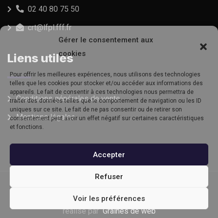
02 40 80 75 50
crt@lfpl.fff.fr
Gérer le consentement aux
cookies
Liens utiles
Pour offrir les meilleures expériences, nous utilisons des technologies
telles que les cookies pour stocker et/ou accéder aux informations des
appareils. Le fait de consentir à ces technologies nous permettra de
Conditions générales de vente
traiter des données telles que le comportement de navigation ou les ID
uniques sur ce site. Le fait de ne pas consentir ou de retirer son
Mentions légales
consentement peut avoir un effet négatif sur certaines caractéristiques
et fonctions.
Accepter
Refuser
© Copyright CSR 2022. Tous droits réservés | Site
Voir les préférences
réalisé par
Graines de web