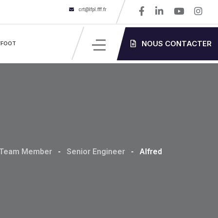
crt@lfpl.fff.fr
NOUS CONTACTER
’FOOT
Team Member
-
Senior Engineer
-
Alfred