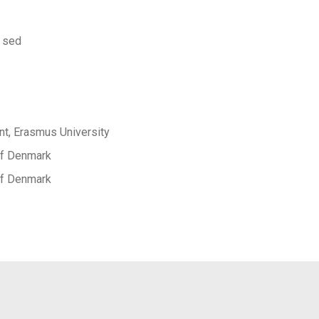
 sed
t, Erasmus University
 of Denmark
 of Denmark