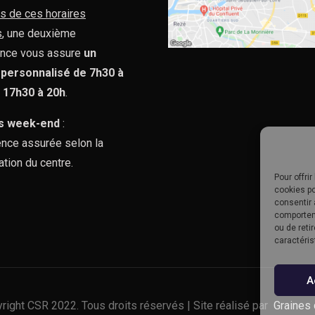
s de ces horaires
s
, une deuxième
nce vous assure
un
 personnalisé de 7h30 à
e 17h30 à 20h
.
s week-end
:
nce assurée selon la
ation du centre.
Pour offri
cookies po
consentir 
comporteme
ou de reti
caractéris
A
right CSR 2022. Tous droits réservés | Site réalisé par
Graines