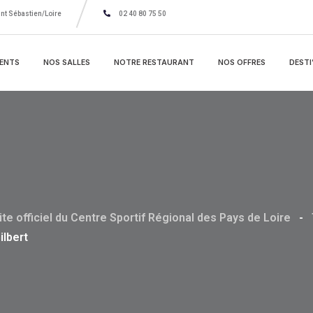
nt Sébastien/Loire
02 40 80 75 50
ENTS
NOS SALLES
NOTRE RESTAURANT
NOS OFFRES
DESTI
ite officiel du Centre Sportif Régional des Pays de Loire
-
ilbert