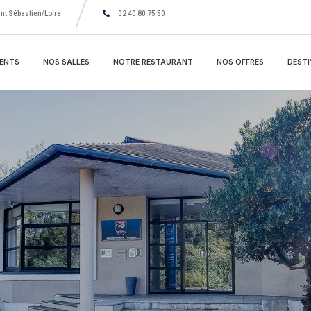
nt Sébastien/Loire
02 40 80 75 50
ENTS
NOS SALLES
NOTRE RESTAURANT
NOS OFFRES
DESTI