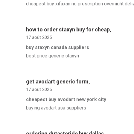
cheapest buy xifaxan no prescription overnight deli
how to order staxyn buy for cheap
,
17 août 2025
buy staxyn canada suppliers
best price generic staxyn
get avodart generic form
,
17 août 2025
cheapest buy avodart new york city
buying avodart usa suppliers
ordering dutasteride buy dallas
,