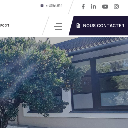
crt@lfpl.fff.fr
NOUS CONTACTER
’FOOT