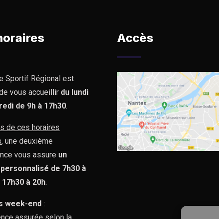
horaires
Accès
e Sportif Régional est
de vous accueillir
du lundi
redi de 9h à 17h30
.
s de ces horaires
s
, une deuxième
nce vous assure
un
 personnalisé de 7h30 à
e 17h30 à 20h
.
s week-end
:
nce assurée selon la