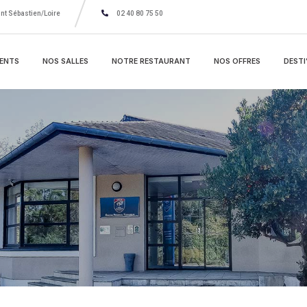
nt Sébastien/Loire
02 40 80 75 50
ENTS
NOS SALLES
NOTRE RESTAURANT
NOS OFFRES
DESTI