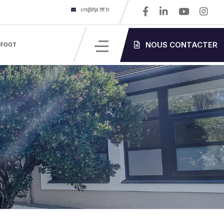
crt@lfpl.fff.fr
NOUS CONTACTER
’FOOT