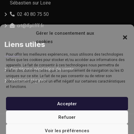
Sébastien sur Loire
02 40 80 75 50
crt@lfpl.fff.fr
Gérer le consentement aux
cookies
Liens utiles
Pour offrir les meilleures expériences, nous utilisons des technologies
telles que les cookies pour stocker et/ou accéder aux informations des
appareils. Le fait de consentir à ces technologies nous permettra de
Conditions générales de vente
traiter des données telles que le comportement de navigation ou les ID
uniques sur ce site. Le fait de ne pas consentir ou de retirer son
Mentions légales
consentement peut avoir un effet négatif sur certaines caractéristiques
et fonctions.
Accepter
Refuser
© Copyright CSR 2022. Tous droits réservés | Site
Voir les préférences