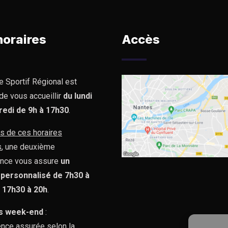
horaires
Accès
e Sportif Régional est
de vous accueillir
du lundi
redi de 9h à 17h30
.
s de ces horaires
s
, une deuxième
nce vous assure
un
 personnalisé de 7h30 à
e 17h30 à 20h
.
s week-end
:
nce assurée selon la