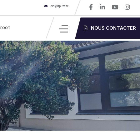
crt@lfpl.fff.fr
NOUS CONTACTER
’FOOT